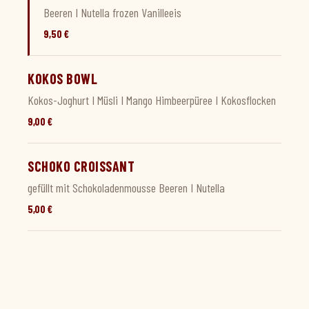
Beeren I Nutella frozen Vanilleeis
9,50 €
KOKOS BOWL
Kokos-Joghurt I Müsli I Mango Himbeerpüree I Kokosflocken
9,00 €
SCHOKO CROISSANT
gefüllt mit Schokoladenmousse Beeren I Nutella
5,00 €