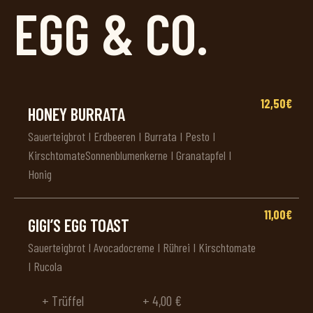
EGG & CO.
12,50€
HONEY BURRATA
Sauerteigbrot I Erdbeeren I Burrata I Pesto I
KirschtomateSonnenblumenkerne I Granatapfel I
Honig
11,00€
GIGI’S EGG TOAST
Sauerteigbrot I Avocadocreme I Rührei I Kirschtomate
I Rucola
+ Trüffel
+ 4,00 €