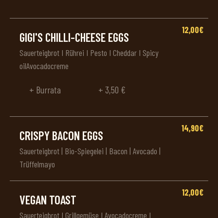
12,00€
GIGI'S CHILLI-CHEESE EGGS
Sauerteigbrot I Rührei I Pesto I Cheddar I Spicy
oilAvocadocreme
+ Burrata
+ 3,50 €
14,90€
CRISPY BACON EGGS
Sauerteigbrot | Bio-Spiegelei | Bacon | Avocado |
Trüffelmayo
12,00€
VEGAN TOAST
Sauerteigbrot I Grillgemüse I Avocadocreme I